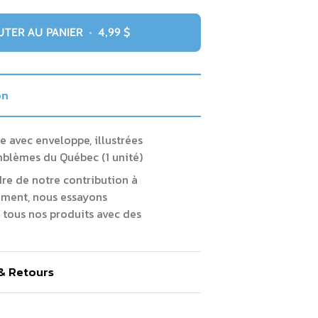
UTER AU PANIER
•
4,99 $
on
e avec enveloppe, illustrées
mblèmes du Québec (1 unité)
dre de notre contribution à
ement, nous essayons
 tous nos produits avec des
 & Retours