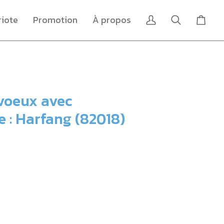
riote
Promotion
À propos
Mon
Recherche
Panier
compte
voeux avec
 : Harfang (82018)