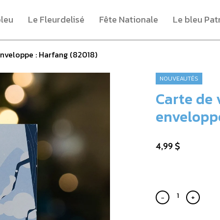
bleu
Le Fleurdelisé
Fête Nationale
Le bleu Pat
nveloppe : Harfang (82018)
NOUVEAUTÉS
Carte de 
enveloppe
4,99 $
−
+