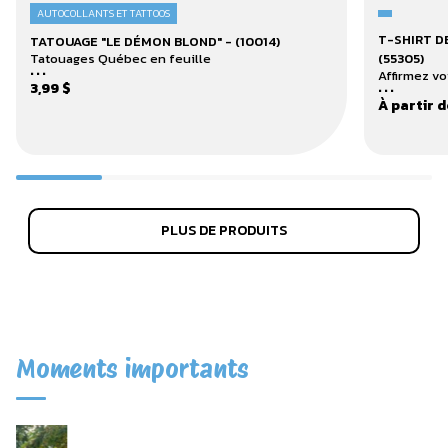
AUTOCOLLANTS ET TATTOOS
T-
Tatouage
T-SHIRT D
TATOUAGE "LE DÉMON BLOND" - (10014)
shirt
"Le
(55305)
Tatouages Québec en feuille
...
de
Démon
Affirmez vo
...
base
3,99 $
Blond"
À partir d
–
-
édition
(10014)
Fête
nationale
-
(55305)
PLUS DE PRODUITS
Moments importants