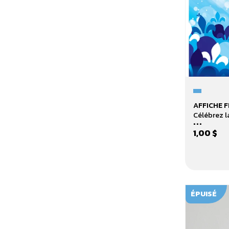
Affiche
AFFICHE F
Fête
Célébrez l
...
nationale
1,00 $
(71017)
ÉPUISÉ