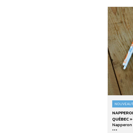
NOUVEAU
Napperon
NAPPERO
«
QUÉBEC » 
Colore
Napperon 
...
ton