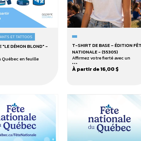
ANTS ET TATTOOS
T-
T-SHIRT DE BASE – ÉDITION FÊ
 "LE DÉMON BLOND" -
shirt
NATIONALE - (55305)
de
Affirmez votre fierté avec un
 Québec en feuille
...
base
À partir de 16,00 $
–
édition
Fête
nationale
-
(55305)