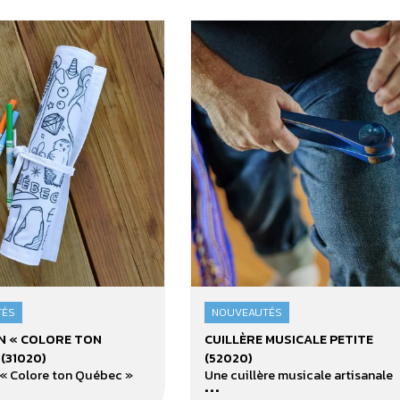
TÉS
NOUVEAUTÉS
Cuillère
N « COLORE TON
CUILLÈRE MUSICALE PETITE
musicale
(31020)
(52020)
petite
« Colore ton Québec »
Une cuillère musicale artisanale
...
(52020)