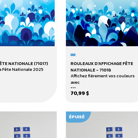
Rouleaux
ÊTE NATIONALE (71017)
ROULEAUX D'AFFICHAGE FÊTE
d'affichage
a Fête Nationale 2025
NATIONALE - 71018
FÊTE
Affichez fièrement vos couleurs
NATIONALE
avec
...
-
70,99 $
71018
ÉPUISÉ