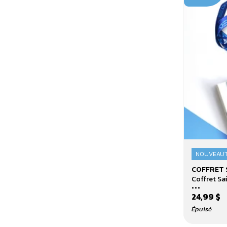
(10016)
NOUVEAU
Coffret
COFFRET 
Saint-
Coffret Sa
...
Jean
24,99 $
(71054)
Épuisé