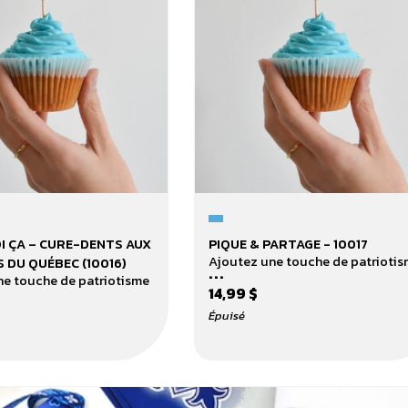
Pique
I ÇA – CURE-DENTS AUX
PIQUE & PARTAGE - 10017
&
Ajoutez une touche de patrioti
 DU QUÉBEC (10016)
...
Partage
ne touche de patriotisme
14,99 $
-
10017
Épuisé