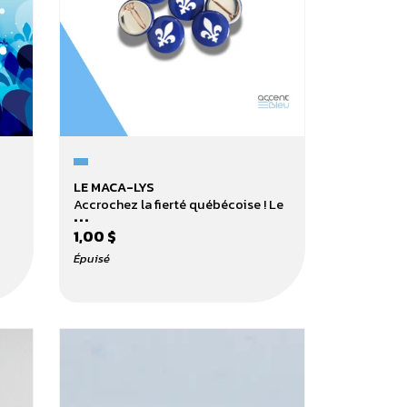
Le
LE MACA-LYS
Maca-
Accrochez la fierté québécoise ! Le
...
lys
1,00 $
Épuisé