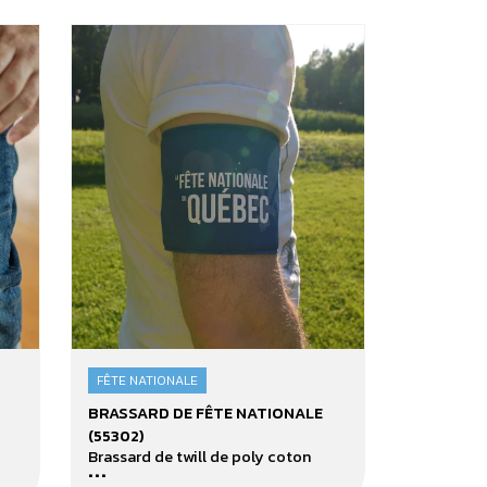
FÊTE NATIONALE
Brassard
BRASSARD DE FÊTE NATIONALE
de
(55302)
Fête
Brassard de twill de poly coton
...
nationale