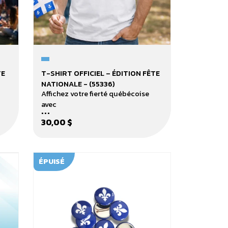
T-
TE
T-SHIRT OFFICIEL – ÉDITION FÊTE
shirt
NATIONALE - (55336)
officiel
Affichez votre fierté québécoise
–
avec
...
édition
30,00 $
Fête
nationale
-
(55336)
ÉPUISÉ