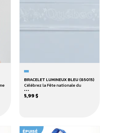
Bracelet
BRACELET LUMINEUX BLEU (85015)
lumineux
sme
Célébrez la Fête nationale du
...
bleu
5,99 $
(85015)
ÉPUISÉ