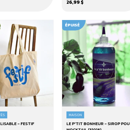
26,99 $
ÉPUISÉ
TÉS
MAISON
Le
LISABLE - FESTIF
LE P'TIT BONHEUR - SIROP PO
e
p'tit
MOCKTAIL (31016)