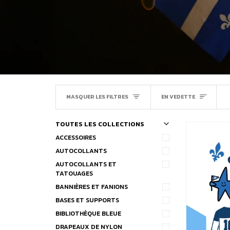
TRIER
MASQUER LES FILTRES
EN VEDETTE
TOUTES LES COLLECTIONS
U
U
E
X
P
A
N
D
M
E
N
M
A
S
Q
U
E
R
L
E
M
E
N
ACCESSOIRES
AUTOCOLLANTS
AUTOCOLLANTS ET
TATOUAGES
BANNIÈRES ET FANIONS
BASES ET SUPPORTS
BIBLIOTHÈQUE BLEUE
DRAPEAUX DE NYLON