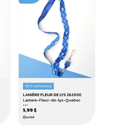
FÊTE NATIONALE
Lanière
LANIÈRE FLEUR DE LYS (82013)
Fleur
Laniere-Fleur-de-lys-Quebec
...
de
5,99 $
lys
(82013)
Épuisé