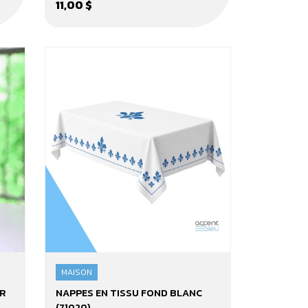
11,00 $
(55302)
MAISON
Nappes
UR
NAPPES EN TISSU FOND BLANC
en
(71020)