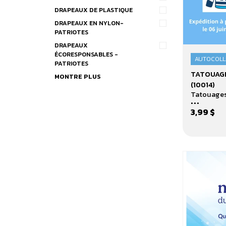
DRAPEAUX DE PLASTIQUE
DRAPEAUX EN NYLON-
PATRIOTES
DRAPEAUX
ÉCORESPONSABLES -
AUTOCOLL
PATRIOTES
Tatouage
TATOUAGE
MONTRE PLUS
"Le
(10014)
Démon
Tatouages
...
Blond"
3,99 $
-
(10014)