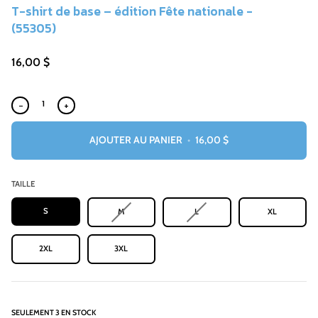
T-shirt de base – édition Fête nationale -
(55305)
16,00 $
−
+
AJOUTER AU PANIER
•
16,00 $
TAILLE
S
VARIANTE
VARIANTE
M
L
XL
ÉPUISÉE
ÉPUISÉE
OU
OU
INDISPONIBLE
INDISPONIBLE
2XL
3XL
SEULEMENT
3
EN STOCK